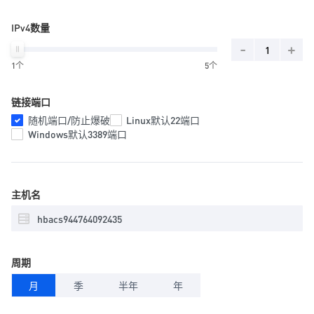
IPv4数量
-
+
1个
5个
链接端口
随机端口/防止爆破
Linux默认22端口
Windows默认3389端口
主机名
周期
月
季
半年
年