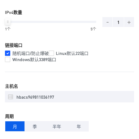
IPv4数量
-
+
1个
5个
链接端口
随机端口/防止爆破
Linux默认22端口
Windows默认3389端口
主机名
周期
月
季
半年
年