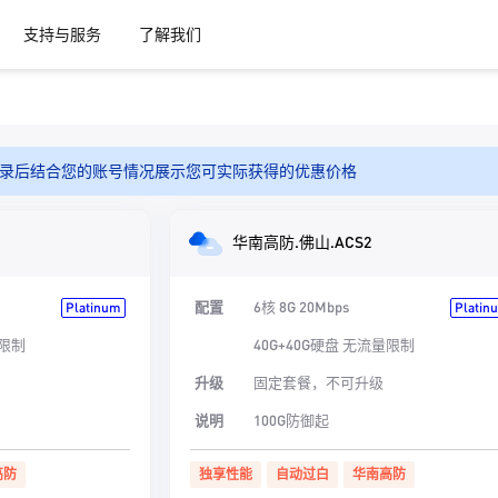
支持与服务
了解我们
录后结合您的账号情况展示您可实际获得的优惠价格
华南高防.佛山.ACS2
配置
6核 8G 20Mbps
Platinum
Platin
量限制
40G+40G硬盘 无流量限制
升级
固定套餐，不可升级
说明
100G防御起
高防
独享性能
自动过白
华南高防