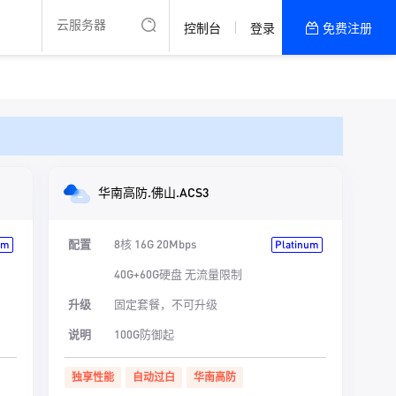
控制台
登录
免费注册
全部产品
新闻资讯
帮助文档
热销推荐
中国大陆
华南高防.佛山.ACS3
湖北大带宽云
配置
8核 16G 20Mbps
湖北高防 | 中国大陆
um
Platinum
40G+60G硬盘 无流量限制
升级
固定套餐，不可升级
说明
100G防御起
独享性能
自动过白
华南高防