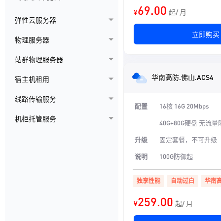
69.00
¥
起/ 月
弹性云服务器
立即购买
物理服务器
站群物理服务器
华南高防.佛山.ACS4
宿主机租用
线路传输服务
配置
16核 16G 20Mbps
机柜托管服务
40G+80G硬盘 无流
升级
固定套餐，不可升级
说明
100G防御起
独享性能
自动过白
华南
259.00
¥
起/ 月