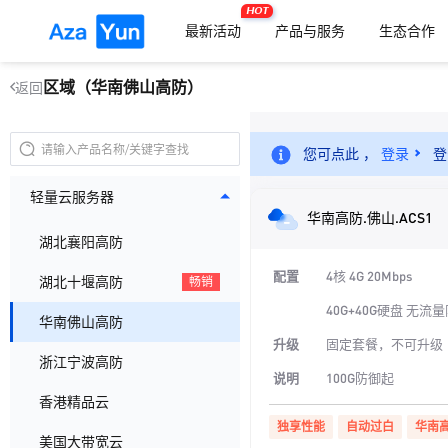
HOT
最新活动
产品与服务
生态合作
区域（华南佛山高防）
返回
您可点此 ，
登录
登
轻量云服务器
华南高防.佛山.ACS1
湖北襄阳高防
配置
4核 4G 20Mbps
湖北十堰高防
畅销
40G+40G硬盘 无流
华南佛山高防
升级
固定套餐，不可升级
浙江宁波高防
说明
100G防御起
香港精品云
独享性能
自动过白
华南
美国大带宽云