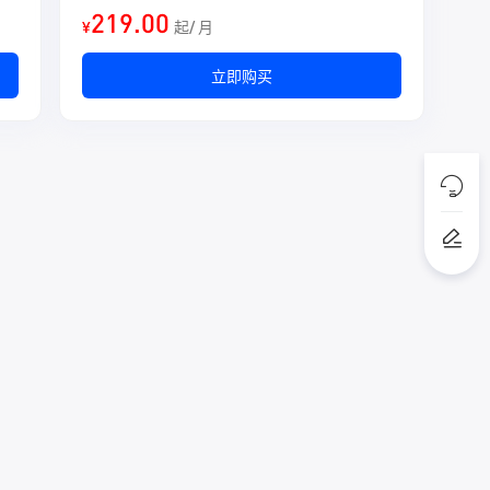
219.00
¥
起/ 月
立即购买